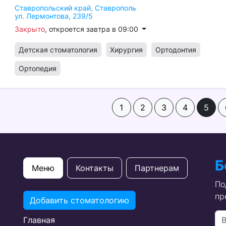
Ставропольский край,
Ставрополь
ул. Лермонтова, 239/5
Закрыто
, откроется завтра в 09:00
Детская стоматология
Хирургия
Ортодонтия
Ортопедия
1
2
3
4
5
Б
Меню
Контакты
Партнерам
По
пр
Добавить стоматологию
Главная