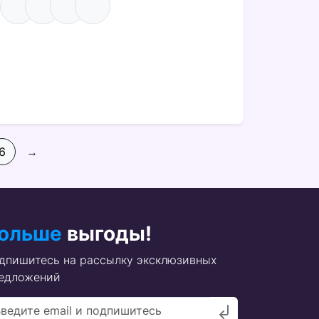
6
→
ольше
выгоды!
дпишитесь на рассылку эксклюзивных
едложений