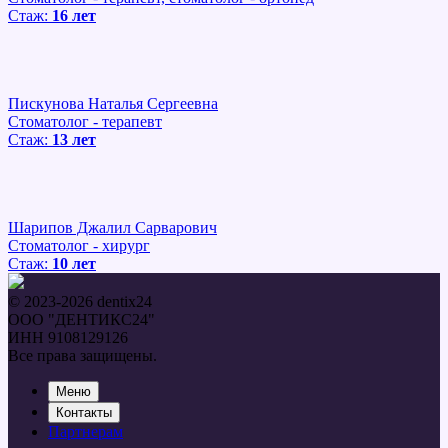
Стаж:
16 лет
Пискунова Наталья Сергеевна
Стоматолог - терапевт
Стаж:
13 лет
Шарипов Джалил Сарварович
Стоматолог - хирург
Стаж:
10 лет
© 2023-2026 dentix24
ООО "ДЕНТИКС24"
ИНН 9108129126
Все права защищены.
Меню
Контакты
Партнерам