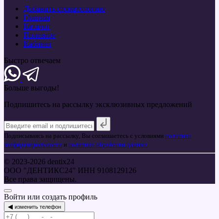
Добавить стоматологию
Главная
Каталог
Полезное
Кабинет
Быстро отвечаем
Больше
выгоды!
Подпишитесь на рассылку эксклюзивных предложений
Подписываясь на рассылку, Вы соглашаетесь с условиями
политики
конфиденциальности
и
политики обработки данных
© 2023-2026 dentix24
ООО "ДЕНТИКС24" ИНН 9108129126
Все права защищены.
Войти или создать профиль
◀
изменить телефон