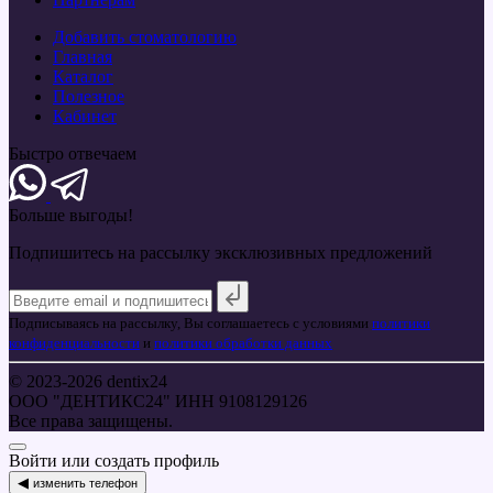
Добавить стоматологию
Главная
Каталог
Полезное
Кабинет
Быстро отвечаем
Больше
выгоды!
Подпишитесь на рассылку эксклюзивных предложений
Подписываясь на рассылку, Вы соглашаетесь с условиями
политики
конфиденциальности
и
политики обработки данных
© 2023-2026 dentix24
ООО "ДЕНТИКС24" ИНН 9108129126
Все права защищены.
Войти или создать профиль
◀
изменить телефон