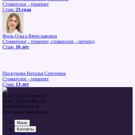
Стоматолог - терапевт
Стаж:
23 года
Филь Ольга Вячеславовна
Стоматолог - терапевт, стоматолог - ортопед
Стаж:
16 лет
Пискунова Наталья Сергеевна
Стоматолог - терапевт
Стаж:
13 лет
© 2023-2026 dentix24
ООО "ДЕНТИКС24"
ИНН 9108129126
Все права защищены.
Меню
Контакты
Партнерам