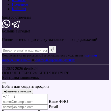
Полезное
Кабинет
Быстро отвечаем
Больше
выгоды!
Подпишитесь на рассылку эксклюзивных предложений
Подписываясь на рассылку, Вы соглашаетесь с условиями
политики
конфиденциальности
и
политики обработки данных
© 2023-2026 dentix24
ООО "ДЕНТИКС24" ИНН 9108129126
Все права защищены.
Войти или создать профиль
◀
изменить телефон
Ваше ФИО
Email