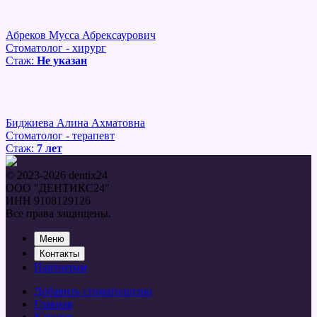
Абреков Мусса Абрексаурович
Стоматолог - хирург
Стаж:
Не указан
Биджиева Алина Ахматовна
Стоматолог - терапевт
Стаж:
7 лет
© 2023-2026 dentix24
ООО "ДЕНТИКС24"
ИНН 9108129126
Все права защищены.
Меню
Контакты
Партнерам
Добавить стоматологию
Главная
Каталог