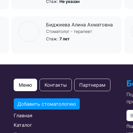
Стаж:
Не указан
Биджиева Алина Ахматовна
Стоматолог - терапевт
Стаж:
7 лет
Б
Меню
Контакты
Партнерам
По
пр
Добавить стоматологию
Главная
Каталог
По