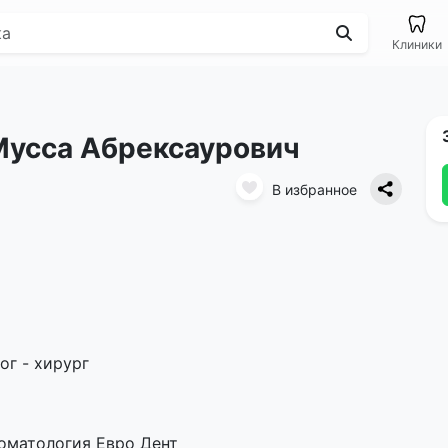
Клиники
Мусса Абрексаурович
В избранное
г - хирург
томатология Евро Дент