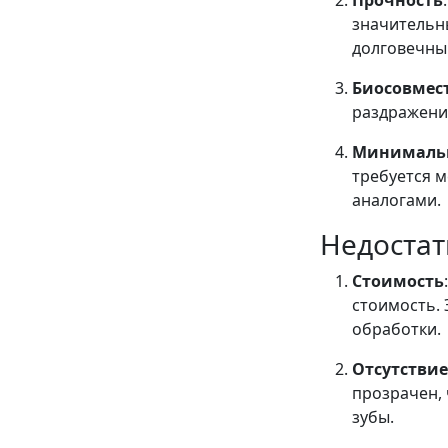
Прочность
значительн
долговечны
Биосовмес
раздражений
Минимальн
требуется 
аналогами.
Недостат
Стоимость
стоимость. 
обработки.
Отсутствие
прозрачен, 
зубы.