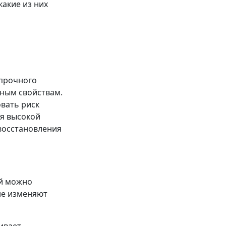
какие из них
опрочного
ьным свойствам.
вать риск
ся высокой
восстановления
ый можно
не изменяют