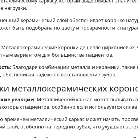
металлическому каркасу, который выдерживает значите
е нагрузки.
Внешний керамический слой обеспечивает коронке нату
ожет быть подобрана по цвету и прозрачности к натур
: Металлокерамические коронки дешевле циркониевых, ч
упным вариантом для большинства пациентов.
ость
: Благодаря комбинации металла и керамики, такие
, обеспечивая надежное восстановление зубов.
ки металлокерамических корон
ские реакции
: Металлический каркас может вызывать 
екоторых пациентов, особенно если используется сплав 
Со временем металлический каркас может начать просв
й слой, особенно на передних зубах, что ухудшает эсте