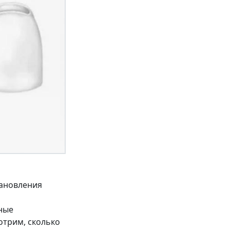
тановления
ные
отрим, сколько