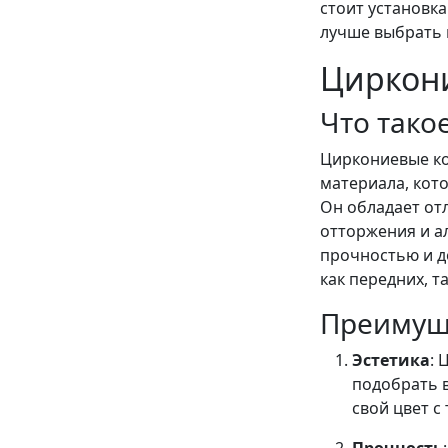
стоит установка
лучше выбрать 
Циркон
Что тако
Циркониевые ко
материала, кот
Он обладает от
отторжения и а
прочностью и д
как передних, т
Преимущ
Эстетика
: 
подобрать 
свой цвет с