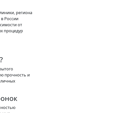
линики, региона
 в России
исимости от
ых процедур
?
рытого
ую прочность и
зличных
ронок
чностью