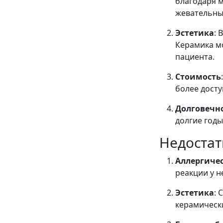
благодаря 
жевательны
Эстетика
: 
Керамика м
пациента.
Стоимость
более дост
Долговечн
долгие годы
Недостат
Аллергиче
реакции у н
Эстетика
: 
керамически