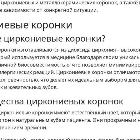
 циркониевых и металлокерамических коронок, а также 
в зависимости от конкретной ситуации.
иевые коронки
е циркониевые коронки?
ронки изготавливаются из диоксида циркония – высок
орый используется в медицине благодаря своим уникал
личной биосовместимостью, что позволяет минимизиро
ллергических реакций. Циркониевые коронки отличают
олговечностью, что делает их идеальным выбором для 
ак и жевательных зубов.
ества циркониевых коронок
Циркониевые коронки имеют естественный цвет, котор
в тон к натуральным зубам пациента. Они прозрачны и 
 течением времени.