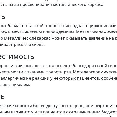
сть из-за просвечивания металлического каркаса.
ть
ок обладают высокой прочностью, однако циркониевые
носу и механическим повреждениям. Металлокерамичес
но металлический каркас может оказывать давление на
чивает риск его скола.
естимость
ронки выигрывают в этом аспекте благодаря своей гип
местимости с тканями полости рта. Металлокерамическ
 аллергические реакции у некоторых пациентов, особен
лав с никелем.
ть
еские коронки более доступны по цене, чем циркониев
ьным вариантом для пациентов с ограниченным бюджет