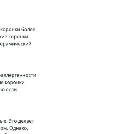
 коронки более
кие коронки
 керамический
оаллергенности
ие коронки
но если
ые. Это делает
ом. Однако,