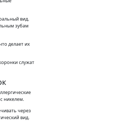
льные
ральный вид.
альным зубам
то делает их
 коронки служат
ок
аллергические
с никелем.
ечивать через
тический вид.