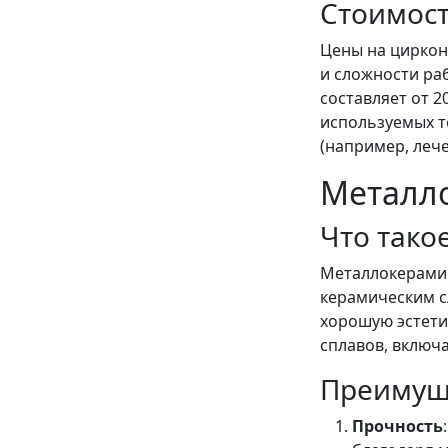
Стоимос
Цены на циркон
и сложности ра
составляет от 2
используемых т
(например, лече
Металл
Что тако
Металлокерамич
керамическим с
хорошую эстети
сплавов, включа
Преимущ
Прочность