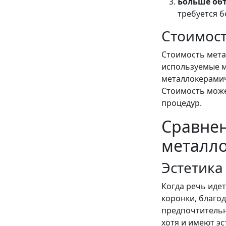
Больше об
требуется 
Стоимост
Стоимость мета
используемые м
металлокерамиче
Стоимость може
процедур.
Сравне
металл
Эстетика
Когда речь идет
коронки, благо
предпочтительн
хотя и имеют э