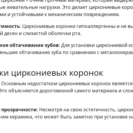
: Цирконий – очень прочный материал, который выдерж
ые жевательные нагрузки. Это делает циркониевые кор
ми и устойчивыми к механическим повреждениям.
тимость
: Циркониевые коронки гипоаллергенны и не в
 десен и слизистой оболочки рта.
ое обтачивание зубов
: Для установки циркониевой к
меньшее обтачивание зуба по сравнению с металлокер
ки циркониевых коронок
: Основным недостатком циркониевых коронок является
Это объясняется дороговизной самого материала и сло
 прозрачности
: Несмотря на свою эстетичность, цирк
чем керамика, что может быть заметно при установке н