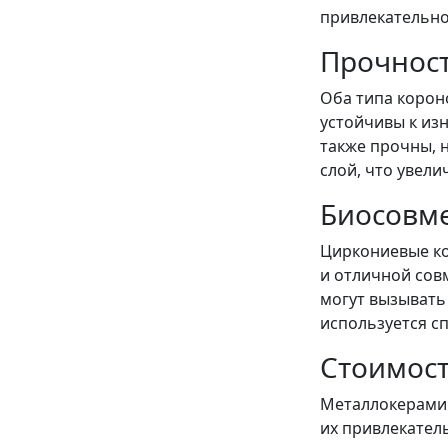
привлекательно
Прочнос
Оба типа корон
устойчивы к из
также прочны, 
слой, что увели
Биосовм
Циркониевые ко
и отличной сов
могут вызывать
используется сп
Стоимос
Металлокерамич
их привлекател