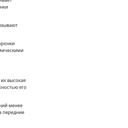
ивает
онки
ызывают
оронки
амическими
 их высокая
жностью его
оний менее
а передние