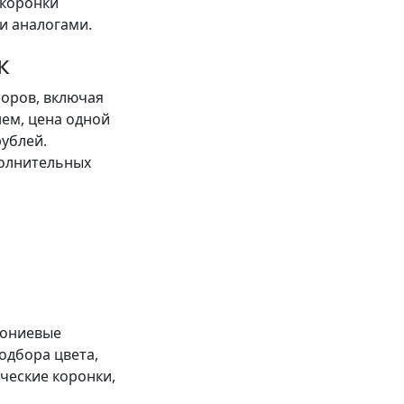
 коронки
и аналогами.
к
торов, включая
ем, цена одной
рублей.
полнительных
ркониевые
одбора цвета,
ческие коронки,