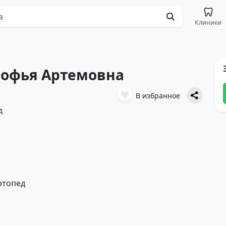
Клиники
Софья Артемовна
В избранное
д
ртопед