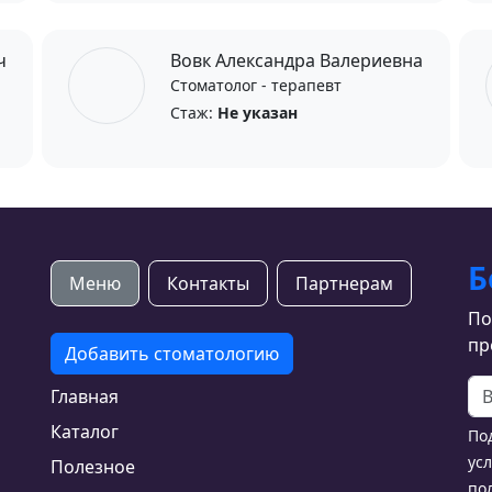
ч
Вовк Александра Валериевна
Стоматолог - терапевт
Стаж:
Не указан
Б
Меню
Контакты
Партнерам
По
пр
Добавить стоматологию
Главная
Каталог
По
ус
Полезное
по