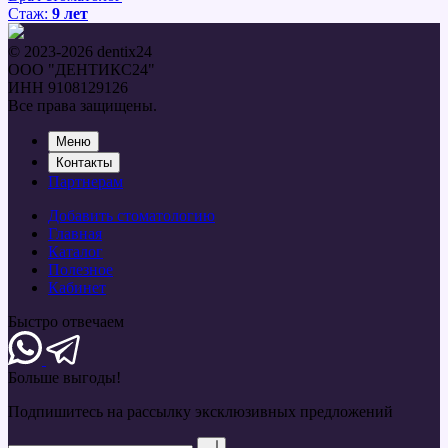
Стаж:
9 лет
© 2023-2026 dentix24
ООО "ДЕНТИКС24"
ИНН 9108129126
Все права защищены.
Меню
Контакты
Партнерам
Добавить стоматологию
Главная
Каталог
Полезное
Кабинет
Быстро отвечаем
Больше
выгоды!
Подпишитесь на рассылку эксклюзивных предложений