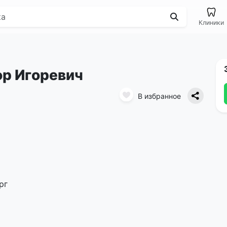
Клиники
ор Игоревич
В избранное
рг