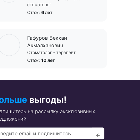
стоматолог
Стаж:
6 лет
Гафуров Бекхан
Акмалханович
Стоматолог - терапевт
Стаж:
10 лет
ольше
выгоды!
дпишитесь на рассылку эксклюзивных
едложений