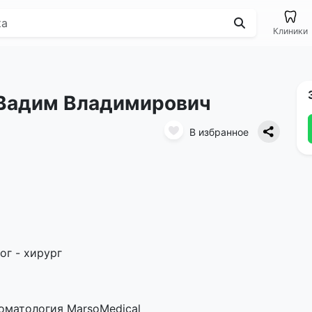
Клиники
Вадим Владимирович
В избранное
г - хирург
оматология MarsoMedical