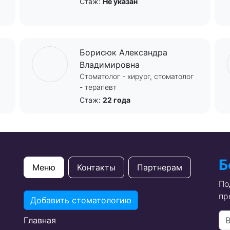
Стаж:
Не указан
Борисюк Александра
Владимировна
Стоматолог - хирург, стоматолог
- терапевт
Стаж:
22 года
Б
Меню
Контакты
Партнерам
По
пр
Добавить стоматологию
Главная