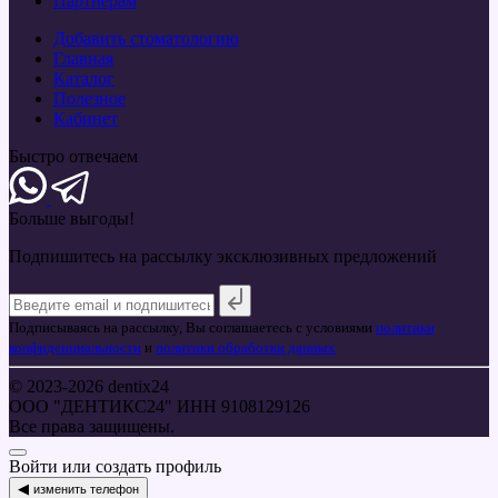
Партнерам
Добавить стоматологию
Главная
Каталог
Полезное
Кабинет
Быстро отвечаем
Больше
выгоды!
Подпишитесь на рассылку эксклюзивных предложений
Подписываясь на рассылку, Вы соглашаетесь с условиями
политики
конфиденциальности
и
политики обработки данных
© 2023-2026 dentix24
ООО "ДЕНТИКС24" ИНН 9108129126
Все права защищены.
Войти или создать профиль
◀
изменить телефон