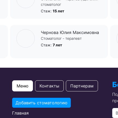
стоматолог
Стаж:
15 лет
Чернова Юлия Максимовна
Стоматолог - терапевт
Стаж:
7 лет
Б
Меню
Контакты
Партнерам
По
пр
Добавить стоматологию
Главная