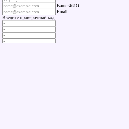
Ваше ФИО
Email
Введите проверочный код
Перезвоните мне
Продолжить
Соглашаюсь с
правилами сервиса
Подтвердите заявку
Нажимая кнопку "подтвердить", Вы соглашаетесь с тем, что с
Вами свяжутся по указанному в профиле телефону.
Перезвоните мне
Отмена
Подтвердить
Сервис Дентикс24 лишь направляет вашу заявку в клинику и не гарантирует