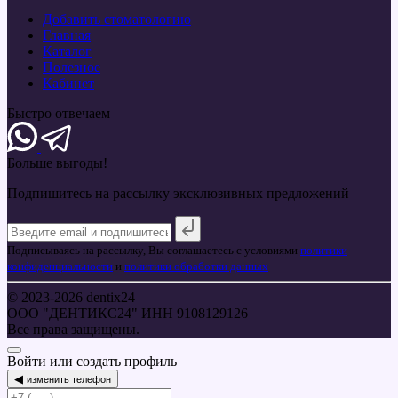
Добавить стоматологию
Главная
Каталог
Полезное
Кабинет
Быстро отвечаем
Больше
выгоды!
Подпишитесь на рассылку эксклюзивных предложений
Подписываясь на рассылку, Вы соглашаетесь с условиями
политики
конфиденциальности
и
политики обработки данных
© 2023-2026 dentix24
ООО "ДЕНТИКС24" ИНН 9108129126
Все права защищены.
Войти или создать профиль
◀
изменить телефон