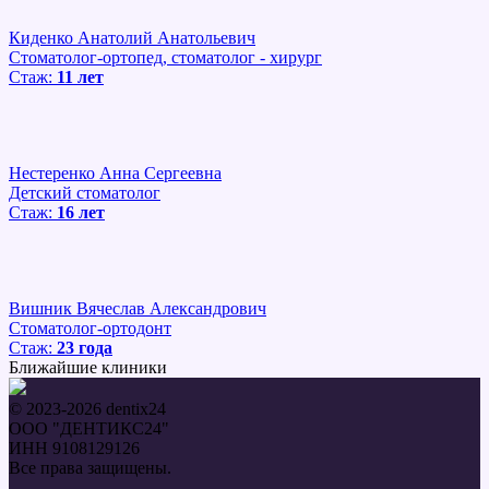
Киденко Анатолий Анатольевич
Стоматолог-ортопед, стоматолог - хирург
Стаж:
11 лет
Нестеренко Анна Сергеевна
Детский стоматолог
Стаж:
16 лет
Вишник Вячеслав Александрович
Стоматолог-ортодонт
Стаж:
23 года
Ближайшие клиники
© 2023-2026 dentix24
ООО "ДЕНТИКС24"
ИНН 9108129126
Все права защищены.